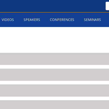
VIDEOS
SPEAKERS
CONFERENCES
SEMINARS