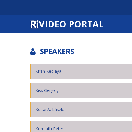
VIDEO PORTAL
SPEAKERS
Kiran Kedlaya
Kiss Gergely
Koltai A. László
Komjáth Péter