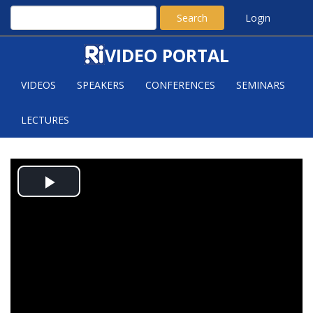
Search
Login
VIDEO PORTAL
VIDEOS
SPEAKERS
CONFERENCES
SEMINARS
LECTURES
HEGYVÁRI NORBERT: ON THE
Play
STRUCTURE OF SUBSET SUMS IN
HIGHER DIMENSIONS
Video