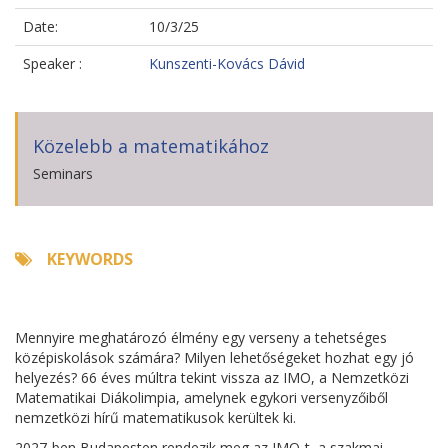
Date:
10/3/25
Speaker :
Kunszenti-Kovács Dávid
Közelebb a matematikához
Seminars
KEYWORDS
Mennyire meghatározó élmény egy verseny a tehetséges
középiskolások számára? Milyen lehetőségeket hozhat egy jó
helyezés? 66 éves múltra tekint vissza az IMO, a Nemzetközi
Matematikai Diákolimpia, amelynek egykori versenyzőiből
nemzetközi hírű matematikusok kerültek ki.
2027-ben Budapesten rendezik meg az IMO-t, a szakmai