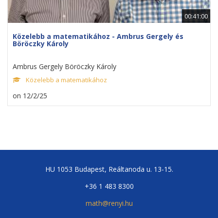
00:41:00
Közelebb a matematikához - Ambrus Gergely és
Böröczky Károly
Ambrus Gergely Böröczky Károly
Közelebb a matematikához
on 12/2/25
HU 1053 Budapest, Reáltanoda u. 13-15.
+36 1 483 8300
math@renyi.hu