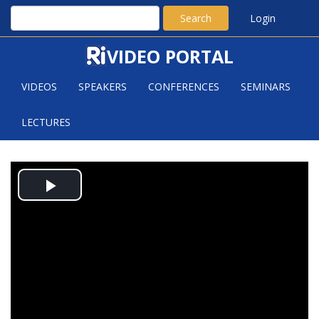
Search
Login
VIDEO PORTAL
VIDEOS
SPEAKERS
CONFERENCES
SEMINARS
LECTURES
PÉTER PÁL PACH: TWO
Play
PROBLEMS ABOUT PROGRESSION-
FREE SETS AND SUMFULL SETS
Video