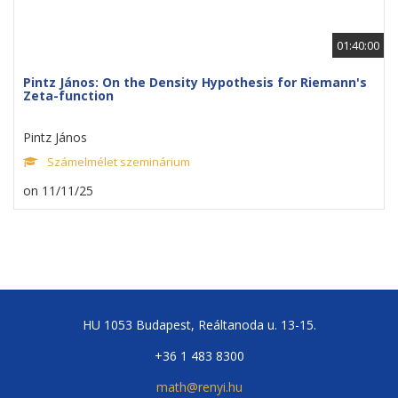
01:40:00
Pintz János: On the Density Hypothesis for Riemann's
Zeta-function
Pintz János
Számelmélet szeminárium
on 11/11/25
HU 1053 Budapest, Reáltanoda u. 13-15.
+36 1 483 8300
math@renyi.hu