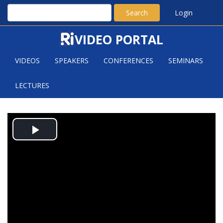
Search
Login
VIDEO PORTAL
VIDEOS
SPEAKERS
CONFERENCES
SEMINARS
LECTURES
RUZSA IMRE: HÉZAGOS
Play
BEURLING II.
Video