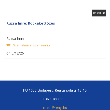
01:08:00
Ruzsa Imre: Kockakettőzés
Ruzsa Imre
Számelmélet szeminárium
on 5/12/26
HU 1053 Budapest, Reáltanoda u. 13-15.
+36 1 483 8300
math@renyi.hu