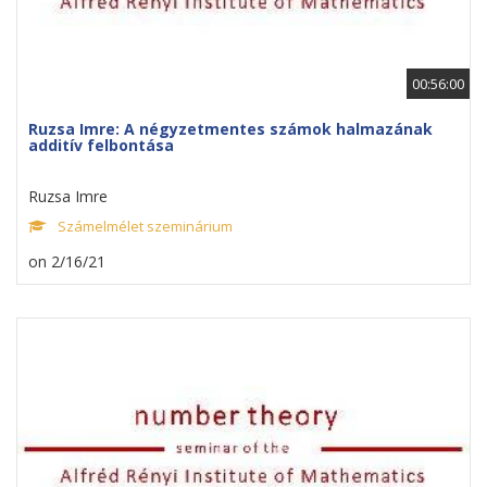
00:56:00
Ruzsa Imre: A négyzetmentes számok halmazának
additív felbontása
Ruzsa Imre
Számelmélet szeminárium
on 2/16/21