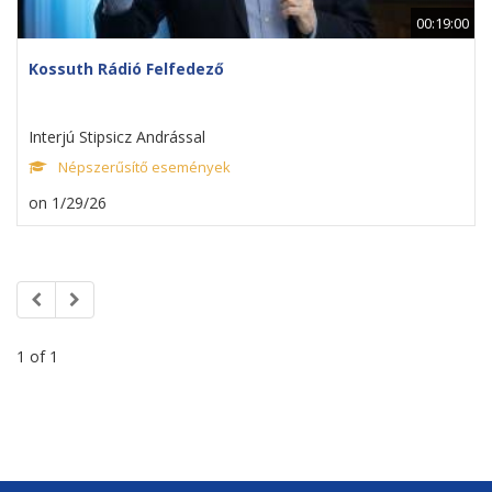
00:19:00
Kossuth Rádió Felfedező
Interjú Stipsicz Andrással
Népszerűsítő események
on 1/29/26
1 of 1