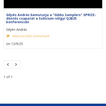
Gilyén András bemutatja a "Gibbs Samplers" XPRIZE-
döntős csapatát a Szilícium-völgyi Q2B25
konferencián
Gilyén András
Népszerűsítő események
on 12/9/25
1 of 1