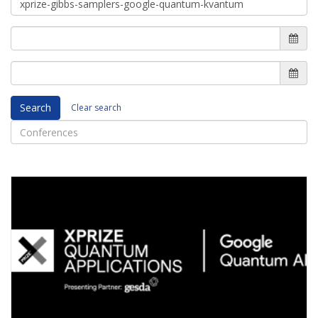
Search
Clear search