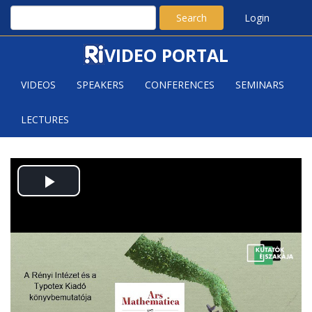
Search
Login
VIDEO PORTAL
VIDEOS
SPEAKERS
CONFERENCES
SEMINARS
LECTURES
ARS MATHEMATICA;
Play
BIOGRAPHY OF MY PARENTS,
KATALIN & ALFRÉD RÉNYI
Video