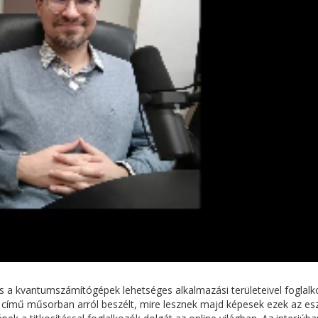
a kvantumszámítógépek lehetséges alkalmazási területeivel foglalko
című műsorban arról beszélt, mire lesznek majd képesek ezek az eszk