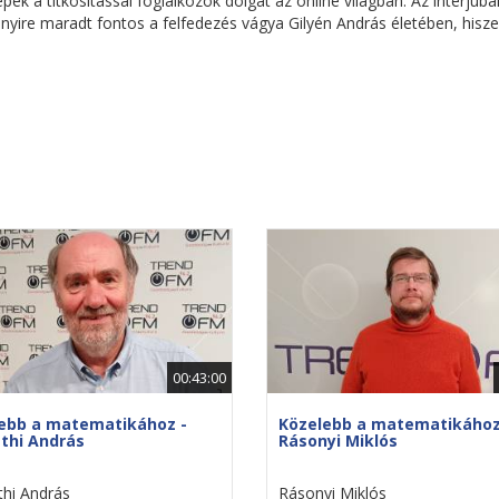
k a titkosítással foglalkozók dolgát az online világban. Az interjúba
nnyire maradt fontos a felfedezés vágya Gilyén András életében, hisz
00:43:00
ebb a matematikához -
Közelebb a matematikához
hi András
Rásonyi Miklós
hi András
Rásonyi Miklós