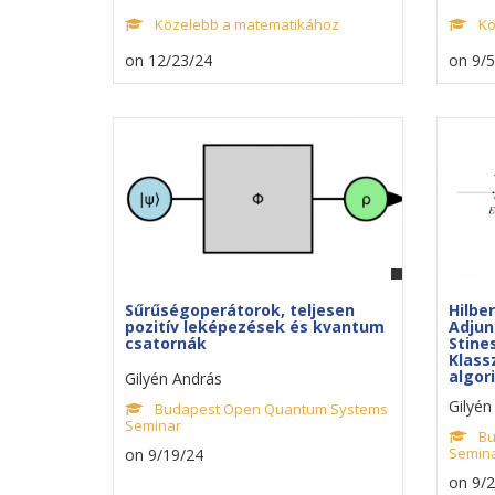
Közelebb a matematikához
Kö
on 12/23/24
on 9/5
Sűrűségoperátorok, teljesen
Hilbe
pozitív leképezések és kvantum
Adjun
csatornák
Stine
Klass
algor
Gilyén András
Gilyén
Budapest Open Quantum Systems
Seminar
Bu
Semin
on 9/19/24
on 9/