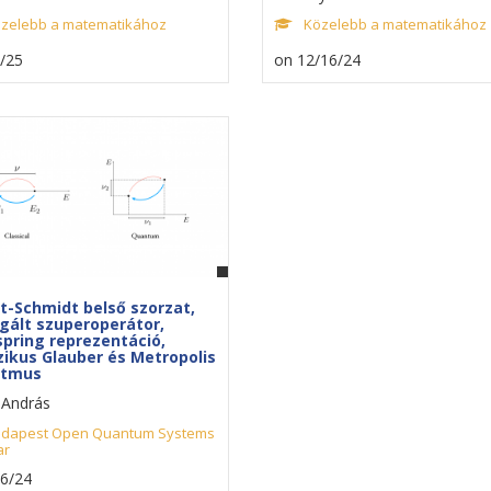
zelebb a matematikához
Közelebb a matematikához
/25
on 12/16/24
rt-Schmidt belső szorzat,
gált szuperoperátor,
spring reprezentáció,
zikus Glauber és Metropolis
itmus
 András
dapest Open Quantum Systems
ar
26/24