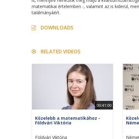
is, mennyire nehezítik meg majd a kvantumszámítógépe
matematikai értelemben -, valamint az is kiderül, me
találmányáért.
DOWNLOADS
RELATED VIDEOS
00:41:00
Közelebb a matematikához -
Közel
Földvári Viktória
Német
Földvári Viktória
Német