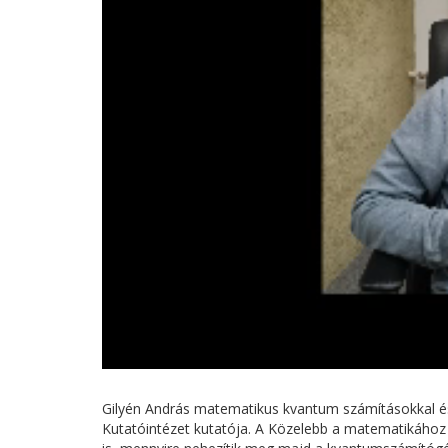
Gilyén András matematikus kvantum számításokkal és 
Kutatóintézet kutatója. A Közelebb a matematikához 