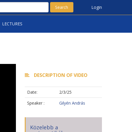
Search
Login
LECTURES
DESCRIPTION OF VIDEO
Date:
2/3/25
Speaker :
Gilyén András
Közelebb a