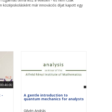
n izgalmas téma lesz a véletlen - és nem csak
en középiskolásként már innovációs díjat kapott egy
00:40:00
 -
A gentle introduction to
quantum mechanics for analysts
Gilyén András