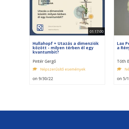
01:17:00
Hullahopf + Utazás a dimenziók
Lax P
között - milyen térben él egy
a Rén
kvantumbit?
Pintér Gergő
Tóth B
Népszerűsítő események
Né
on 9/30/22
on 5/