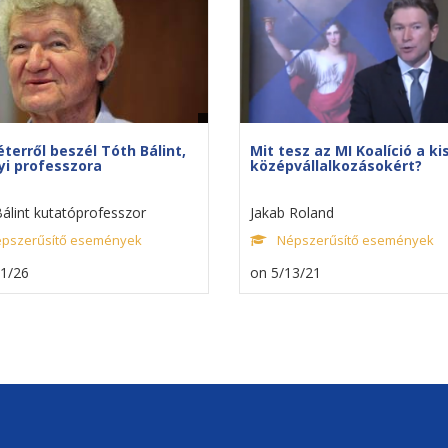
éterről beszél Tóth Bálint,
Mit tesz az MI Koalíció a ki
yi professzora
középvállalkozásokért?
álint kutatóprofesszor
Jakab Roland
pszerűsítő események
Népszerűsítő események
11/26
on 5/13/21