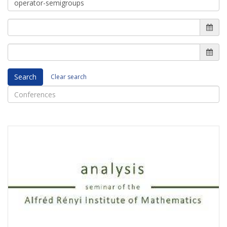
Search
Clear search