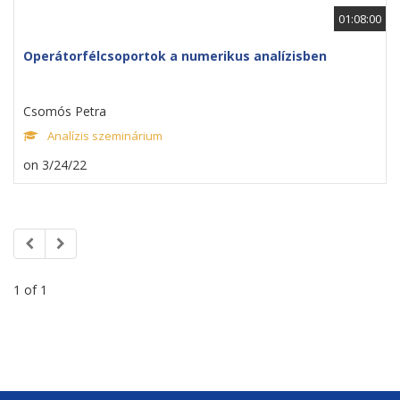
01:08:00
Operátorfélcsoportok a numerikus analízisben
Csomós Petra
Analízis szeminárium
on 3/24/22
1 of 1